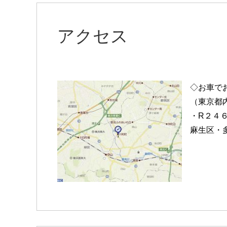
アクセス
◇お車で
（東京都
・R２４
麻生区・多