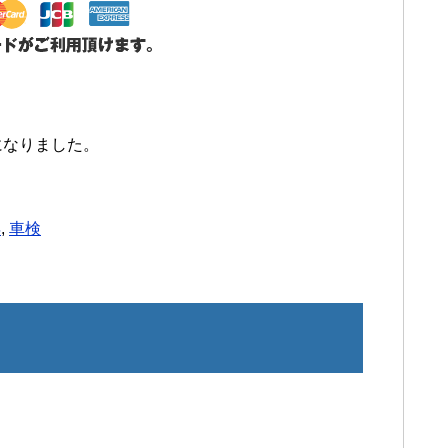
加になりました。
浜
,
車検