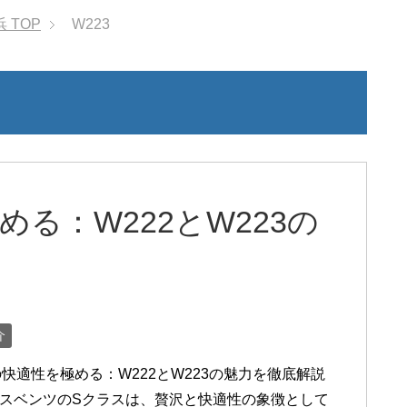
浜
TOP
W223
る：W222とW223の
介
快適性を極める：W222とW223の魅力を徹底解説
スベンツのSクラスは、贅沢と快適性の象徴として